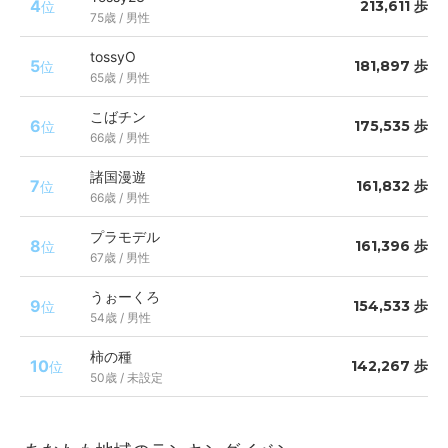
4
213,611 歩
位
75歳 / 男性
tossyO
5
181,897 歩
位
65歳 / 男性
こばチン
6
175,535 歩
位
66歳 / 男性
諸国漫遊
7
161,832 歩
位
66歳 / 男性
プラモデル
8
161,396 歩
位
67歳 / 男性
うぉーくろ
9
154,533 歩
位
54歳 / 男性
柿の種
10
142,267 歩
位
50歳 / 未設定