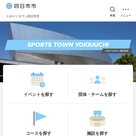
検索
メニュー
スポーツタウン四日市市
SPORTS TOWN YOKKAICHI
スポーツタウン四日市市
を探す
を探す
イベント
団体・チーム
を探す
を探す
コース
施設